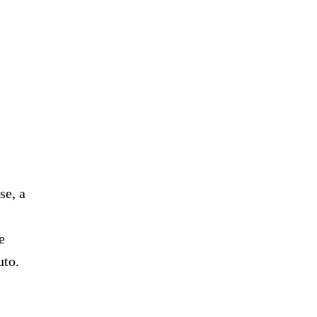
se, a
e
uto.