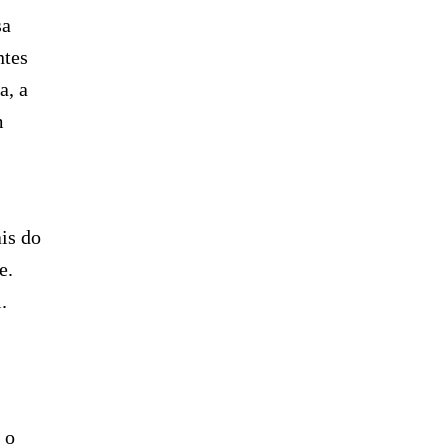
sa
ntes
a, a
m
is do
e.
.
 o