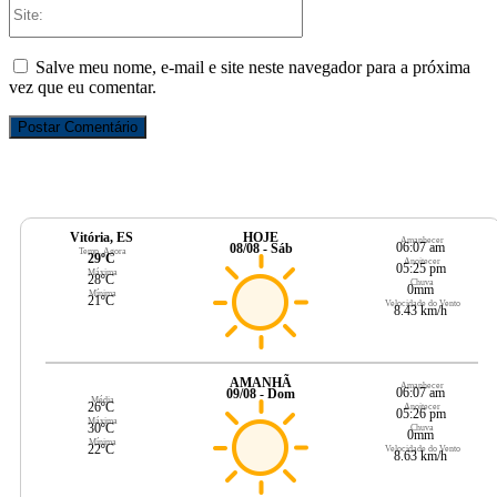
Site:
Salve meu nome, e-mail e site neste navegador para a próxima
vez que eu comentar.
Vitória, ES
HOJE
Amanhecer
06:07 am
08/08 - Sáb
Temp. Agora
29ºC
Anoitecer
05:25 pm
Máxima
28ºC
Chuva
0mm
Mínima
21ºC
Velocidade do Vento
8.43 km/h
AMANHÃ
Amanhecer
06:07 am
09/08 - Dom
Média
26ºC
Anoitecer
05:26 pm
Máxima
30ºC
Chuva
0mm
Mínima
22ºC
Velocidade do Vento
8.63 km/h