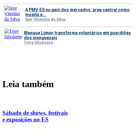
A PMV-ES no país dos mercados: área central como
moeda e...
Igor Vitorino da Silva
Mangue Limpo transforma voluntários em guardiões
dos manguezais
Tony Silvaneto
Leia também
Sábado de shows, festivais
e exposições no ES