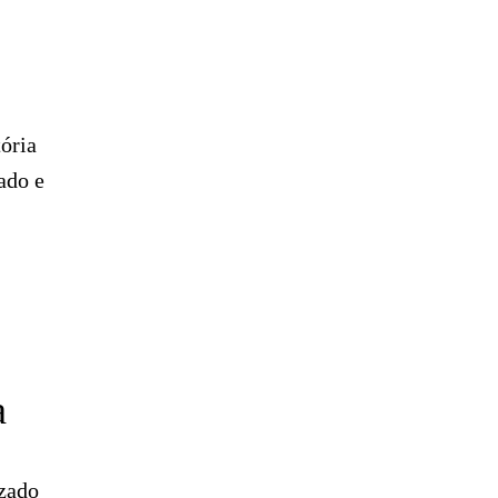
ória
ado e
a
izado