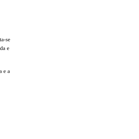
ta-se
da e
a e a