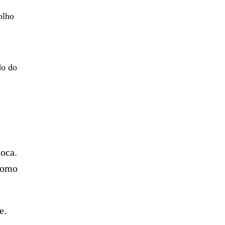
olho
do do
ioca.
(como
e.