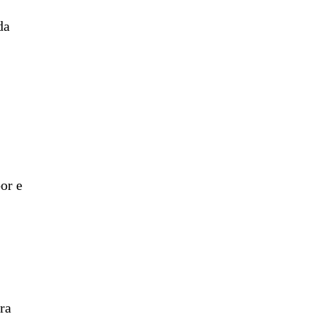
da
or e
ra