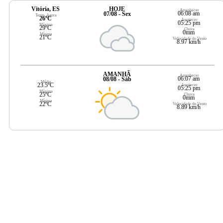
Vitória, ES
HOJE
Amanhecer
06:08 am
07/08 - Sex
Temp. Agora
26ºC
Anoitecer
05:25 pm
Máxima
29ºC
Chuva
0mm
Mínima
21ºC
Velocidade do Vento
8.97 km/h
AMANHÃ
Amanhecer
06:07 am
08/08 - Sáb
Média
23.5ºC
Anoitecer
05:25 pm
Máxima
25ºC
Chuva
0mm
Mínima
22ºC
Velocidade do Vento
8.89 km/h