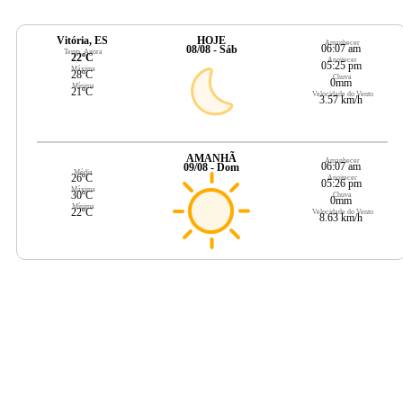
Vitória, ES
HOJE
Amanhecer
06:07 am
08/08 - Sáb
Temp. Agora
22ºC
Anoitecer
05:25 pm
Máxima
28ºC
Chuva
0mm
Mínima
21ºC
Velocidade do Vento
3.57 km/h
AMANHÃ
Amanhecer
06:07 am
09/08 - Dom
Média
26ºC
Anoitecer
05:26 pm
Máxima
30ºC
Chuva
0mm
Mínima
22ºC
Velocidade do Vento
8.63 km/h