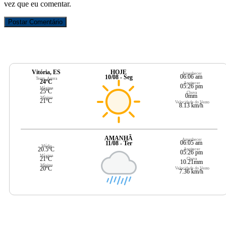
vez que eu comentar.
Vitória, ES
HOJE
Amanhecer
06:06 am
10/08 - Seg
Temp. Agora
24ºC
Anoitecer
05:26 pm
Máxima
25ºC
Chuva
0mm
Mínima
21ºC
Velocidade do Vento
8.13 km/h
AMANHÃ
Amanhecer
06:05 am
11/08 - Ter
Média
20.5ºC
Anoitecer
05:26 pm
Máxima
21ºC
Chuva
10.21mm
Mínima
20ºC
Velocidade do Vento
7.36 km/h