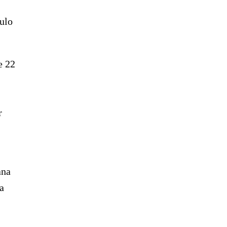
ulo
e 22
r
ana
a