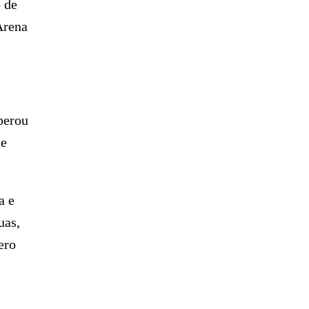
o de
Arena
perou
se
a e
uas,
ero