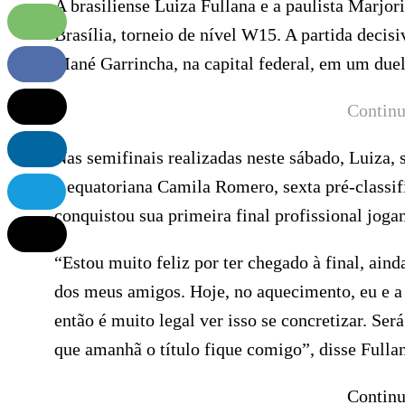
A brasiliense Luiza Fullana e a paulista Marjo
Brasília, torneio de nível W15. A partida decis
Mané Garrincha, na capital federal, em um duelo
Continu
Nas semifinais realizadas neste sábado, Luiza,
a equatoriana Camila Romero, sexta pré-classif
conquistou sua primeira final profissional joga
“Estou muito feliz por ter chegado à final, ain
dos meus amigos. Hoje, no aquecimento, eu e a 
então é muito legal ver isso se concretizar. S
que amanhã o título fique comigo”, disse Fulla
Continu