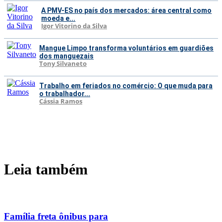
A PMV-ES no país dos mercados: área central como
moeda e...
Igor Vitorino da Silva
Mangue Limpo transforma voluntários em guardiões
dos manguezais
Tony Silvaneto
Trabalho em feriados no comércio: O que muda para
o trabalhador...
Cássia Ramos
Leia também
Família freta ônibus para