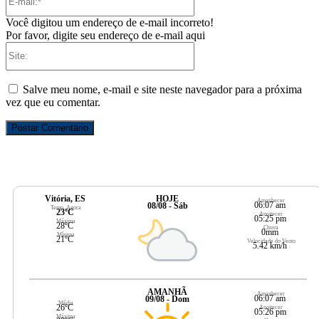
mail:*
Você digitou um endereço de e-mail incorreto!
Por favor, digite seu endereço de e-mail aqui
Site:
Salve meu nome, e-mail e site neste navegador para a próxima
vez que eu comentar.
Vitória, ES
HOJE
Amanhecer
06:07 am
08/08 - Sáb
Temp. Agora
23ºC
Anoitecer
05:25 pm
Máxima
28ºC
Chuva
0mm
Mínima
21ºC
Velocidade do Vento
5.42 km/h
AMANHÃ
Amanhecer
06:07 am
09/08 - Dom
Média
26ºC
Anoitecer
05:26 pm
Máxima