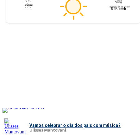
30ºC
Chuva
0mm
Mínima
22ºC
Velocidade do Vento
8.63 km/h
Vamos celebrar o dia dos pais com música?
Ulisses Mantovani