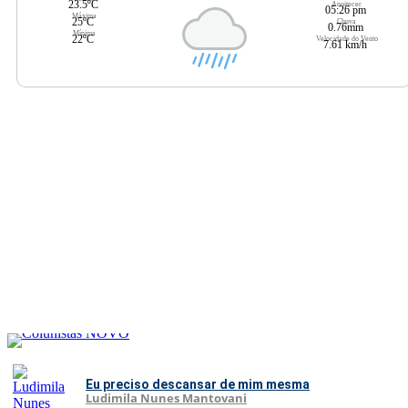
23.5ºC
Anoitecer
05:26 pm
Máxima
25ºC
Chuva
0.76mm
Mínima
22ºC
Velocidade do Vento
7.61 km/h
Eu preciso descansar de mim mesma
Ludimila Nunes Mantovani