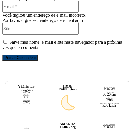
E-
mail:*
Você digitou um endereço de e-mail incorreto!
Por favor, digite seu endereço de e-mail aqui
Site:
Salve meu nome, e-mail e site neste navegador para a próxima
vez que eu comentar.
Vitória, ES
HOJE
Amanhecer
06:07 am
09/08 - Dom
Temp. Agora
22ºC
Anoitecer
05:26 pm
Máxima
30ºC
Chuva
0mm
Mínima
22ºC
Velocidade do Vento
5.35 km/h
AMANHÃ
Amanhecer
06:06 am
10/08 - Seg
Média