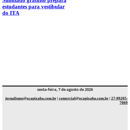
Simulado gratuito prepara
estudantes para vestibular
do ITA
sexta-feira, 7 de agosto de 2026
jornalismo@ocapixaba.com.br
|
comercial@ocapixaba.com.br
|
27-99205-
7069