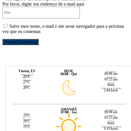
Por favor, digite seu endereço de e-mail aqui
Site:
Salve meu nome, e-mail e site neste navegador para a próxima
vez que eu comentar.
Vitória, ES
HOJE
Amanhecer
06:08 am
06/08 - Qui
Temp. Agora
22ºC
Anoitecer
05:25 pm
Máxima
27ºC
Chuva
0mm
Mínima
20ºC
Velocidade do Vento
5.84 km/h
AMANHÃ
Amanhecer
06:08 am
07/08 - Sex
Média
25ºC
Anoitecer
05:25 pm
Máxima
29ºC
Chuva
0mm
Mínima
21ºC
Velocidade do Vento
9.19 km/h