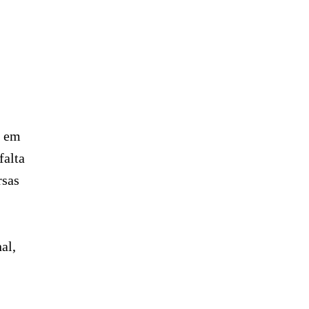
o em
falta
rsas
al,