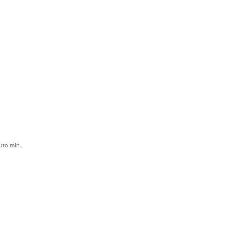
uto
min.