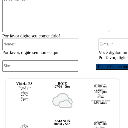
Por favor digite seu comentário!
Nome:*
Por favor, digite seu nome aqui
Você digitou um
Por favor, digit
Site:
Vitória, ES
HOJE
Amanhecer
06:08 am
07/08 - Sex
Temp. Agora
26ºC
Anoitecer
05:25 pm
Máxima
29ºC
Chuva
0mm
Mínima
21ºC
Velocidade do Vento
8.97 km/h
AMANHÃ
Amanhecer
06:07 am
08/08 - Sáb
Média
23.5ºC
Anoitecer