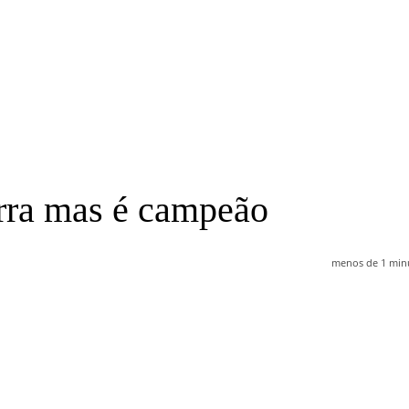
erra mas é campeão
menos de 1 min