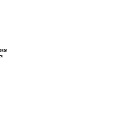
este
eu