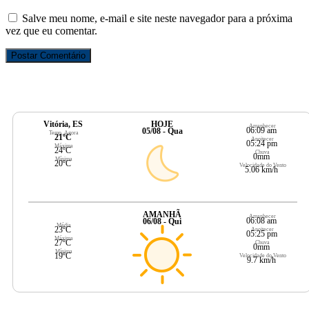
Salve meu nome, e-mail e site neste navegador para a próxima
vez que eu comentar.
Vitória, ES
HOJE
Amanhecer
06:09 am
05/08 - Qua
Temp. Agora
21ºC
Anoitecer
05:24 pm
Máxima
24ºC
Chuva
0mm
Mínima
20ºC
Velocidade do Vento
5.06 km/h
AMANHÃ
Amanhecer
06:08 am
06/08 - Qui
Média
23ºC
Anoitecer
05:25 pm
Máxima
27ºC
Chuva
0mm
Mínima
19ºC
Velocidade do Vento
9.7 km/h