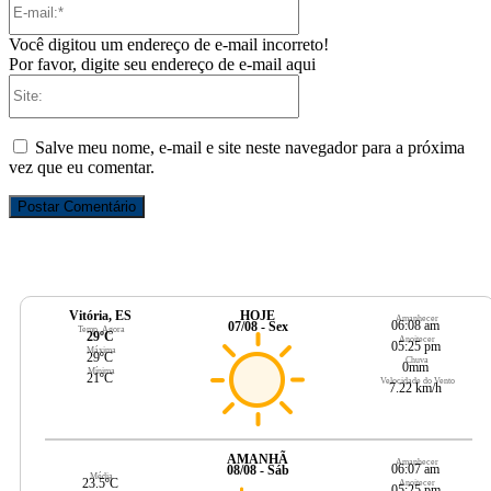
mail:*
Você digitou um endereço de e-mail incorreto!
Por favor, digite seu endereço de e-mail aqui
Site:
Salve meu nome, e-mail e site neste navegador para a próxima
vez que eu comentar.
Vitória, ES
HOJE
Amanhecer
06:08 am
07/08 - Sex
Temp. Agora
29ºC
Anoitecer
05:25 pm
Máxima
29ºC
Chuva
0mm
Mínima
21ºC
Velocidade do Vento
7.22 km/h
AMANHÃ
Amanhecer
06:07 am
08/08 - Sáb
Média
23.5ºC
Anoitecer
05:25 pm