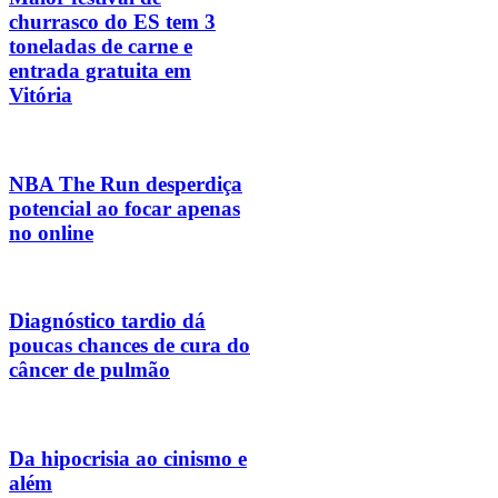
churrasco do ES tem 3
toneladas de carne e
entrada gratuita em
Vitória
NBA The Run desperdiça
potencial ao focar apenas
no online
Diagnóstico tardio dá
poucas chances de cura do
câncer de pulmão
Da hipocrisia ao cinismo e
além