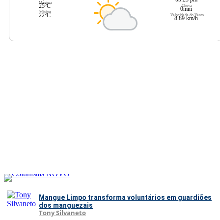
Máxima
25ºC
Chuva
0mm
Mínima
22ºC
Velocidade do Vento
8.89 km/h
Mangue Limpo transforma voluntários em guardiões
dos manguezais
Tony Silvaneto