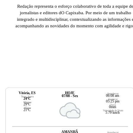
Redação representa o esforço colaborativo de toda a equipe d
jornalistas e editores dO Capixaba. Por meio de um trabalho
integrado e multidisciplinar, contextualizando as informações 
acompanhando as novidades do momento com agilidade e rigo
Vitória, ES
HOJE
Amanhecer
06:08 am
07/08 - Sex
Temp. Agora
24ºC
Anoitecer
05:25 pm
Máxima
29ºC
Chuva
0mm
Mínima
21ºC
Velocidade do Vento
5.79 km/h
AMANHÃ
Amanhecer