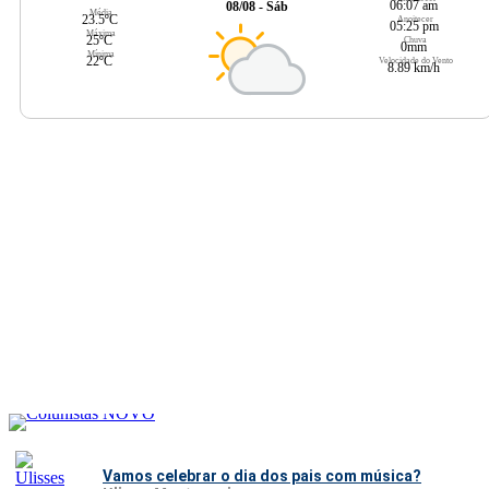
06:07 am
08/08 - Sáb
Média
23.5ºC
Anoitecer
05:25 pm
Máxima
25ºC
Chuva
0mm
Mínima
22ºC
Velocidade do Vento
8.89 km/h
Vamos celebrar o dia dos pais com música?