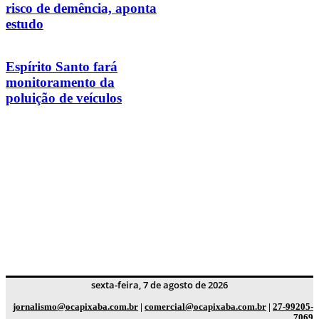
risco de demência, aponta
estudo
Espírito Santo fará
monitoramento da
poluição de veículos
sexta-feira, 7 de agosto de 2026
jornalismo@ocapixaba.com.br
|
comercial@ocapixaba.com.br
|
27-99205-
7069