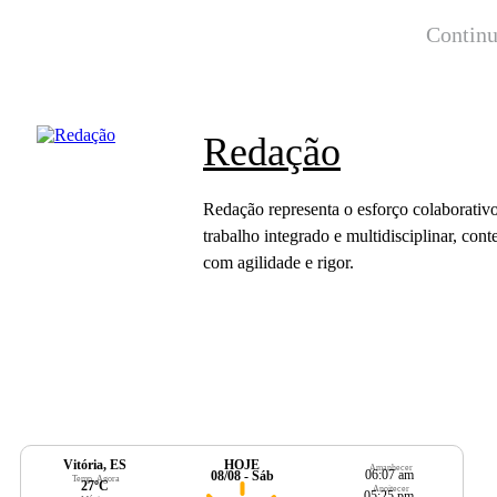
Continu
Redação
Redação representa o esforço colaborativo
trabalho integrado e multidisciplinar, c
com agilidade e rigor.
Vitória, ES
HOJE
Amanhecer
06:07 am
08/08 - Sáb
Temp. Agora
27ºC
Anoitecer
05:25 pm