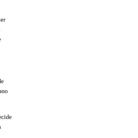
ser
o
e
de
bano
ecide
a