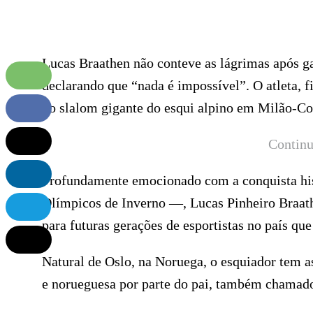
Lucas Braathen não conteve as lágrimas após ga
declarando que “nada é impossível”. O atleta, f
do slalom gigante do esqui alpino em Milão-Cor
Continu
Profundamente emocionado com a conquista his
Olímpicos de Inverno —, Lucas Pinheiro Braathe
para futuras gerações de esportistas no país que
Natural de Oslo, na Noruega, o esquiador tem as
e norueguesa por parte do pai, também chamad