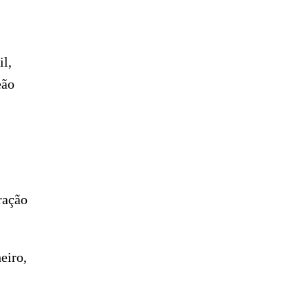
il,
eão
ração
eiro,