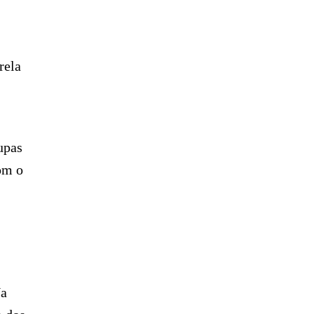
rela
upas
com o
Na