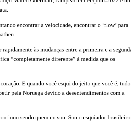
u o suíço Marco Odermatt, campeão em Pequim-2022 e u
ata.
tando encontrar a velocidade, encontrar o ‘flow’ para
aathen.
ar rapidamente às mudanças entre a primeira e a segund
 fica “completamente diferente” à medida que os
coração. E quando você esqui do jeito que você é, tudo
mpetir pela Noruega devido a desentendimentos com a
ontinuo sendo quem eu sou. Sou o esquiador brasileiro