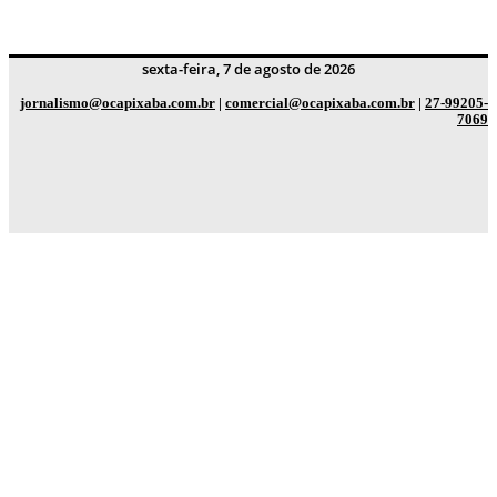
sexta-feira, 7 de agosto de 2026
jornalismo@ocapixaba.com.br
|
comercial@ocapixaba.com.br
|
27-99205-
7069