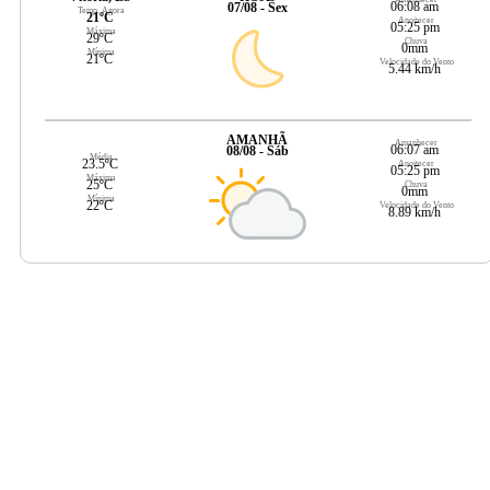
06:08 am
07/08 - Sex
Temp. Agora
21ºC
Anoitecer
05:25 pm
Máxima
29ºC
Chuva
0mm
Mínima
21ºC
Velocidade do Vento
5.44 km/h
AMANHÃ
Amanhecer
06:07 am
08/08 - Sáb
Média
23.5ºC
Anoitecer
05:25 pm
Máxima
25ºC
Chuva
0mm
Mínima
22ºC
Velocidade do Vento
8.89 km/h