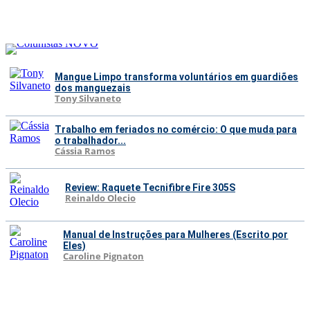
Mangue Limpo transforma voluntários em guardiões
dos manguezais
Tony Silvaneto
Trabalho em feriados no comércio: O que muda para
o trabalhador...
Cássia Ramos
Review: Raquete Tecnifibre Fire 305S
Reinaldo Olecio
Manual de Instruções para Mulheres (Escrito por
Eles)
Caroline Pignaton