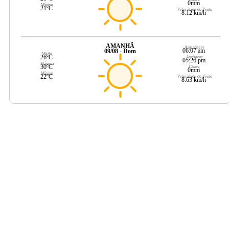
0mm
Mínima
21ºC
Velocidade do Vento
8.12 km/h
AMANHÃ
Amanhecer
06:07 am
09/08 - Dom
Média
26ºC
Anoitecer
05:26 pm
Máxima
30ºC
Chuva
0mm
Mínima
22ºC
Velocidade do Vento
8.63 km/h