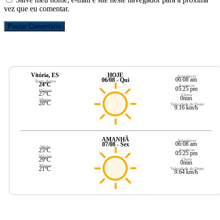
vez que eu comentar.
Vitória, ES
HOJE
Amanhecer
06:08 am
06/08 - Qui
Temp. Agora
24ºC
Anoitecer
05:25 pm
Máxima
27ºC
Chuva
0mm
Mínima
20ºC
Velocidade do Vento
9.16 km/h
AMANHÃ
Amanhecer
06:08 am
07/08 - Sex
Média
25ºC
Anoitecer
05:25 pm
Máxima
29ºC
Chuva
0mm
Mínima
21ºC
Velocidade do Vento
9.64 km/h