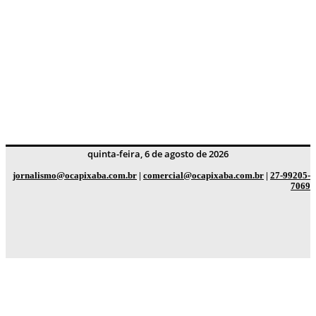
quinta-feira, 6 de agosto de 2026
jornalismo@ocapixaba.com.br
|
comercial@ocapixaba.com.br
|
27-99205-
7069