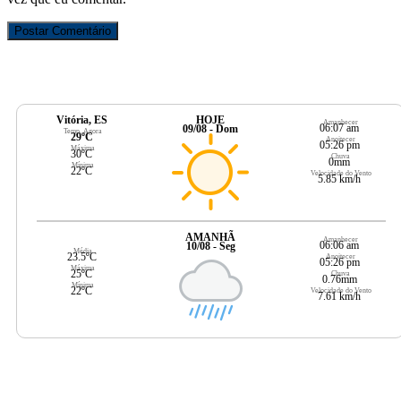
Vitória, ES
HOJE
Amanhecer
06:07 am
09/08 - Dom
Temp. Agora
29ºC
Anoitecer
05:26 pm
Máxima
30ºC
Chuva
0mm
Mínima
22ºC
Velocidade do Vento
5.85 km/h
AMANHÃ
Amanhecer
06:06 am
10/08 - Seg
Média
23.5ºC
Anoitecer
05:26 pm
Máxima
25ºC
Chuva
0.76mm
Mínima
22ºC
Velocidade do Vento
7.61 km/h