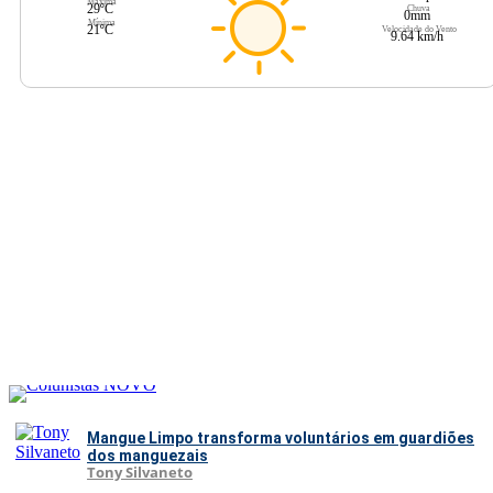
Máxima
29ºC
Chuva
0mm
Mínima
21ºC
Velocidade do Vento
9.64 km/h
Mangue Limpo transforma voluntários em guardiões
dos manguezais
Tony Silvaneto