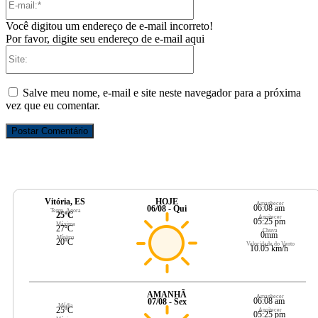
mail:*
Você digitou um endereço de e-mail incorreto!
Por favor, digite seu endereço de e-mail aqui
Site:
Salve meu nome, e-mail e site neste navegador para a próxima
vez que eu comentar.
Vitória, ES
HOJE
Amanhecer
06:08 am
06/08 - Qui
Temp. Agora
25ºC
Anoitecer
05:25 pm
Máxima
27ºC
Chuva
0mm
Mínima
20ºC
Velocidade do Vento
10.05 km/h
AMANHÃ
Amanhecer
06:08 am
07/08 - Sex
Média
25ºC
Anoitecer
05:25 pm