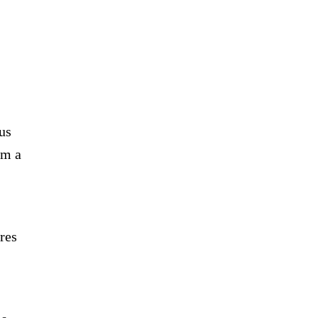
.
us
am a
res