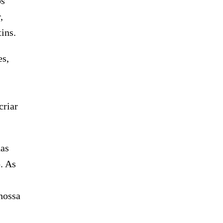
os
,
ins.
es,
criar
das
. As
nossa