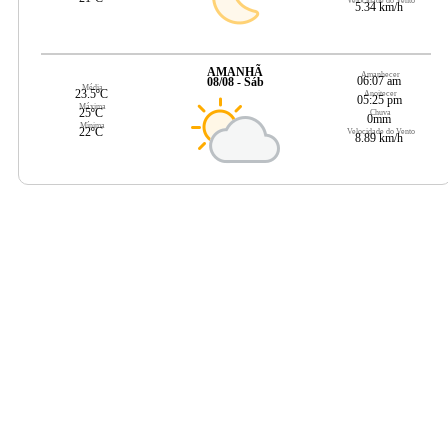
Velocidade do Vento
5.34 km/h
AMANHÃ
Amanhecer
06:07 am
08/08 - Sáb
Média
23.5ºC
Anoitecer
05:25 pm
Máxima
25ºC
Chuva
0mm
Mínima
22ºC
Velocidade do Vento
8.89 km/h