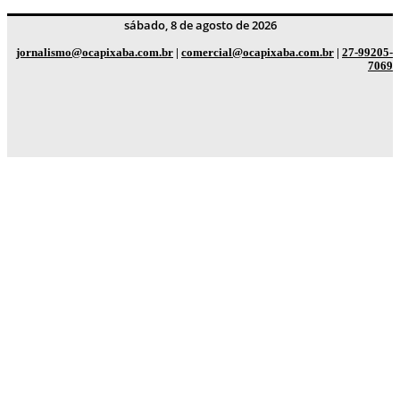
sábado, 8 de agosto de 2026
jornalismo@ocapixaba.com.br
|
comercial@ocapixaba.com.br
|
27-99205-
7069