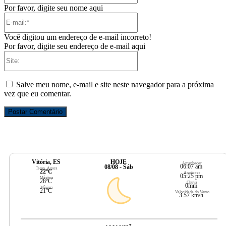
Por favor, digite seu nome aqui
E-
mail:*
Você digitou um endereço de e-mail incorreto!
Por favor, digite seu endereço de e-mail aqui
Site:
Salve meu nome, e-mail e site neste navegador para a próxima
vez que eu comentar.
Vitória, ES
HOJE
Amanhecer
06:07 am
08/08 - Sáb
Temp. Agora
22ºC
Anoitecer
05:25 pm
Máxima
28ºC
Chuva
0mm
Mínima
21ºC
Velocidade do Vento
3.57 km/h