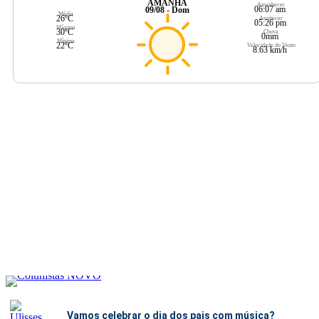
AMANHÃ
Amanhecer
06:07 am
09/08 - Dom
Média
26ºC
Anoitecer
05:26 pm
Máxima
30ºC
Chuva
0mm
Mínima
22ºC
Velocidade do Vento
8.63 km/h
Vamos celebrar o dia dos pais com música?