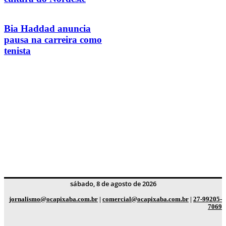
Bia Haddad anuncia
pausa na carreira como
tenista
sábado, 8 de agosto de 2026
jornalismo@ocapixaba.com.br
|
comercial@ocapixaba.com.br
|
27-99205-
7069