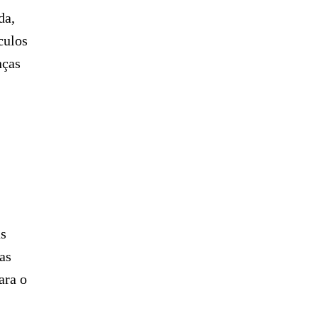
da,
culos
nças
as
as
ara o