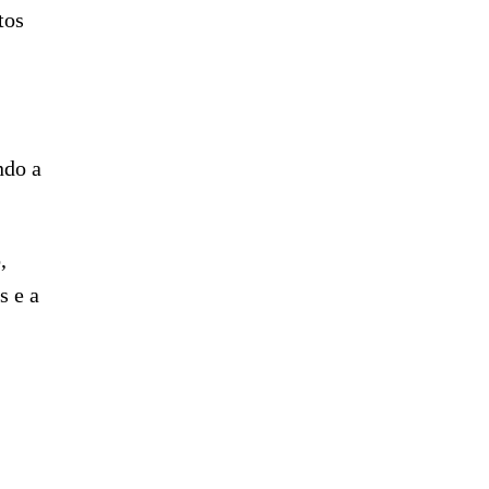
tos
ndo a
,
s e a