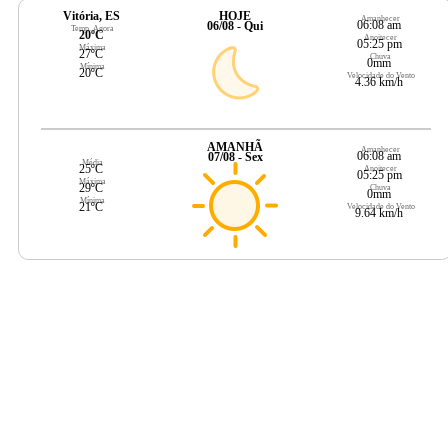
Vitória, ES
HOJE
Amanhecer
06:08 am
06/08 - Qui
Temp. Agora
20ºC
Anoitecer
05:25 pm
Máxima
27ºC
Chuva
0mm
Mínima
20ºC
Velocidade do Vento
4.36 km/h
AMANHÃ
Amanhecer
06:08 am
07/08 - Sex
Média
25ºC
Anoitecer
05:25 pm
Máxima
29ºC
Chuva
0mm
Mínima
21ºC
Velocidade do Vento
9.64 km/h