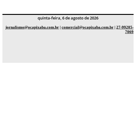
quinta-feira, 6 de agosto de 2026
jornalismo@ocapixaba.com.br
|
comercial@ocapixaba.com.br
|
27-99205-
7069