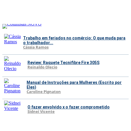
Trabalho em feriados no comércio: O que muda para
o trabalhador...
Cássia Ramos
Review: Raquete Tecnifibre Fire 305S
Reinaldo Olecio
Manual de Instruções para Mulheres (Escrito por
Eles)
Caroline Pignaton
O fazer envolvido x o fazer comprometido
Sidnei Vicente