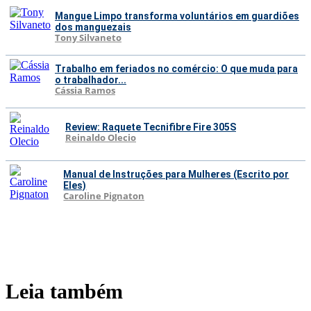
Mangue Limpo transforma voluntários em guardiões
dos manguezais
Tony Silvaneto
Trabalho em feriados no comércio: O que muda para
o trabalhador...
Cássia Ramos
Review: Raquete Tecnifibre Fire 305S
Reinaldo Olecio
Manual de Instruções para Mulheres (Escrito por
Eles)
Caroline Pignaton
Leia também