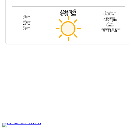
AMANHÃ
Amanhecer
06:08 am
07/08 - Sex
Média
25ºC
Anoitecer
05:25 pm
Máxima
29ºC
Chuva
0mm
Mínima
21ºC
Velocidade do Vento
9.64 km/h