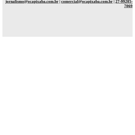
jornalismo@ocapixaba.com.br
|
comercial@ocapixaba.com.br
|
27-99205-
7069