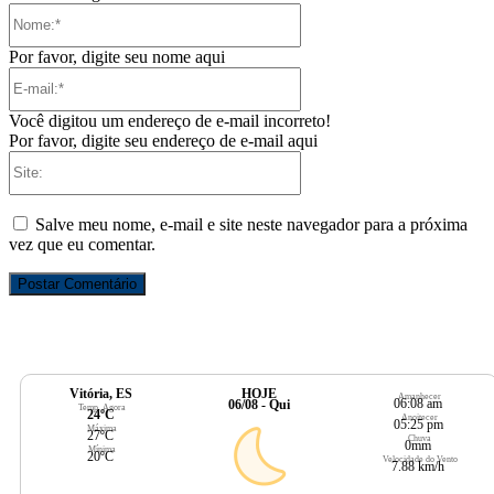
Nome:*
Por favor, digite seu nome aqui
E-
mail:*
Você digitou um endereço de e-mail incorreto!
Por favor, digite seu endereço de e-mail aqui
Site:
Salve meu nome, e-mail e site neste navegador para a próxima
vez que eu comentar.
Vitória, ES
HOJE
Amanhecer
06:08 am
06/08 - Qui
Temp. Agora
24ºC
Anoitecer
05:25 pm
Máxima
27ºC
Chuva
0mm
Mínima
20ºC
Velocidade do Vento
7.88 km/h