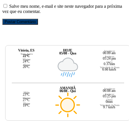
Salve meu nome, e-mail e site neste navegador para a próxima
vez que eu comentar.
Vitória, ES
HOJE
Amanhecer
06:09 am
05/08 - Qua
Temp. Agora
22ºC
Anoitecer
05:24 pm
Máxima
24ºC
Chuva
0.37mm
Mínima
20ºC
Velocidade do Vento
6.66 km/h
AMANHÃ
Amanhecer
06:08 am
06/08 - Qui
Média
23ºC
Anoitecer
05:25 pm
Máxima
27ºC
Chuva
0mm
Mínima
19ºC
Velocidade do Vento
9.7 km/h