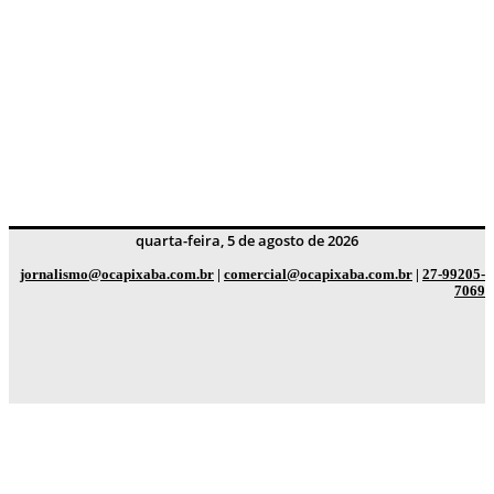
quarta-feira, 5 de agosto de 2026
jornalismo@ocapixaba.com.br
|
comercial@ocapixaba.com.br
|
27-99205-
7069