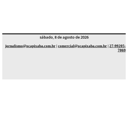
sábado, 8 de agosto de 2026
jornalismo@ocapixaba.com.br
|
comercial@ocapixaba.com.br
|
27-99205-
7069