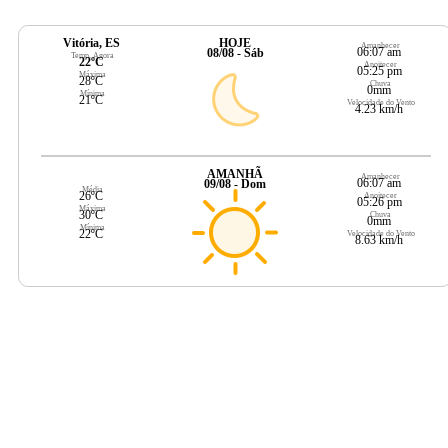
Vitória, ES
HOJE
Amanhecer
06:07 am
08/08 - Sáb
Temp. Agora
22ºC
Anoitecer
05:25 pm
Máxima
28ºC
Chuva
0mm
Mínima
21ºC
Velocidade do Vento
4.23 km/h
AMANHÃ
Amanhecer
06:07 am
09/08 - Dom
Média
26ºC
Anoitecer
05:26 pm
Máxima
30ºC
Chuva
0mm
Mínima
22ºC
Velocidade do Vento
8.63 km/h