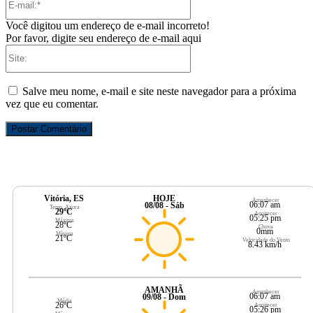
mail:*
Você digitou um endereço de e-mail incorreto!
Por favor, digite seu endereço de e-mail aqui
Site:
Salve meu nome, e-mail e site neste navegador para a próxima
vez que eu comentar.
Vitória, ES
HOJE
Amanhecer
06:07 am
08/08 - Sáb
Temp. Agora
29ºC
Anoitecer
05:25 pm
Máxima
28ºC
Chuva
0mm
Mínima
21ºC
Velocidade do Vento
8.43 km/h
AMANHÃ
Amanhecer
06:07 am
09/08 - Dom
Média
26ºC
Anoitecer
05:26 pm