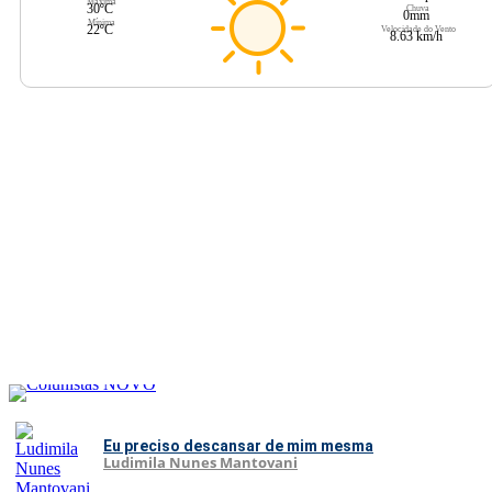
Máxima
30ºC
Chuva
0mm
Mínima
22ºC
Velocidade do Vento
8.63 km/h
Eu preciso descansar de mim mesma
Ludimila Nunes Mantovani