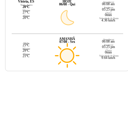
Vitória, ES
HOJE
Amanhecer
06:08 am
06/08 - Qui
Temp. Agora
20ºC
Anoitecer
05:25 pm
Máxima
27ºC
Chuva
0mm
Mínima
20ºC
Velocidade do Vento
4.36 km/h
AMANHÃ
Amanhecer
06:08 am
07/08 - Sex
Média
25ºC
Anoitecer
05:25 pm
Máxima
29ºC
Chuva
0mm
Mínima
21ºC
Velocidade do Vento
9.64 km/h