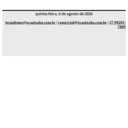
quinta-feira, 6 de agosto de 2026
jornalismo@ocapixaba.com.br
|
comercial@ocapixaba.com.br
|
27-99205-
7069