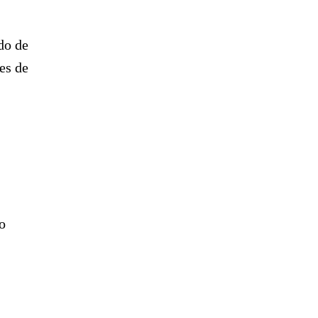
do de
es de
o