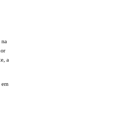
 na
ior
e, a
s em