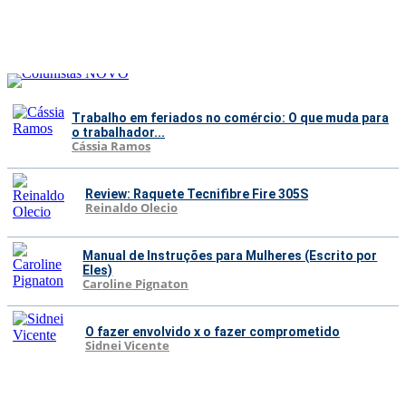
Trabalho em feriados no comércio: O que muda para
o trabalhador...
Cássia Ramos
Review: Raquete Tecnifibre Fire 305S
Reinaldo Olecio
Manual de Instruções para Mulheres (Escrito por
Eles)
Caroline Pignaton
O fazer envolvido x o fazer comprometido
Sidnei Vicente