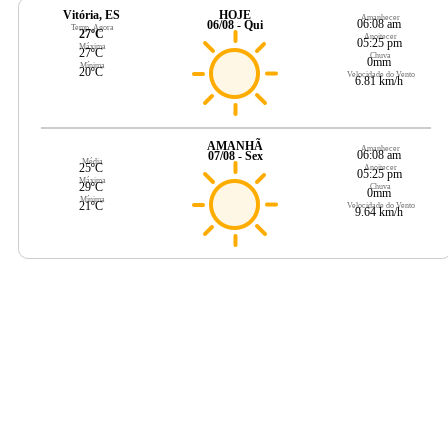
Vitória, ES
HOJE
Amanhecer
06:08 am
06/08 - Qui
Temp. Agora
27ºC
Anoitecer
05:25 pm
Máxima
27ºC
Chuva
0mm
Mínima
20ºC
Velocidade do Vento
6.81 km/h
AMANHÃ
Amanhecer
06:08 am
07/08 - Sex
Média
25ºC
Anoitecer
05:25 pm
Máxima
29ºC
Chuva
0mm
Mínima
21ºC
Velocidade do Vento
9.64 km/h