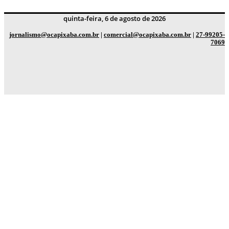
quinta-feira, 6 de agosto de 2026
jornalismo@ocapixaba.com.br
|
comercial@ocapixaba.com.br
|
27-99205-
7069