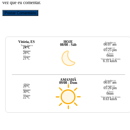
vez que eu comentar.
Vitória, ES
HOJE
Amanhecer
06:07 am
08/08 - Sáb
Temp. Agora
24ºC
Anoitecer
05:25 pm
Máxima
28ºC
Chuva
0mm
Mínima
21ºC
Velocidade do Vento
6.35 km/h
AMANHÃ
Amanhecer
06:07 am
09/08 - Dom
Média
26ºC
Anoitecer
05:26 pm
Máxima
30ºC
Chuva
0mm
Mínima
22ºC
Velocidade do Vento
8.63 km/h