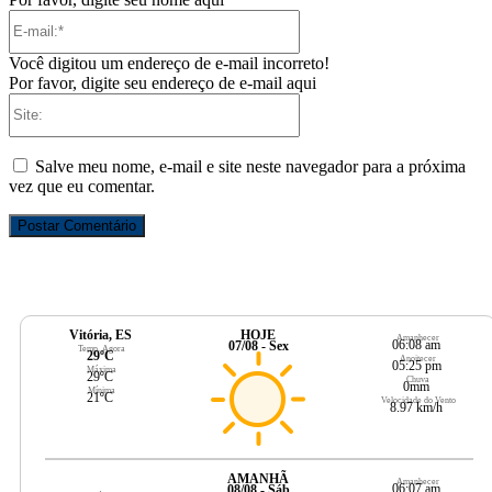
E-
mail:*
Você digitou um endereço de e-mail incorreto!
Por favor, digite seu endereço de e-mail aqui
Site:
Salve meu nome, e-mail e site neste navegador para a próxima
vez que eu comentar.
Vitória, ES
HOJE
Amanhecer
06:08 am
07/08 - Sex
Temp. Agora
29ºC
Anoitecer
05:25 pm
Máxima
29ºC
Chuva
0mm
Mínima
21ºC
Velocidade do Vento
8.97 km/h
AMANHÃ
Amanhecer
06:07 am
08/08 - Sáb