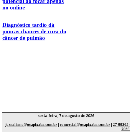
potencial ao focar apenas
no online
Diagnóstico tardio dá
poucas chances de cura do
câncer de pulmão
sexta-feira, 7 de agosto de 2026
jornalismo@ocapixaba.com.br
|
comercial@ocapixaba.com.br
|
27-99205-
7069