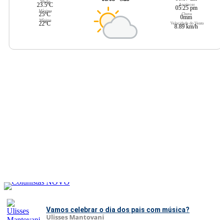
Média
23.5ºC
Anoitecer
05:25 pm
Máxima
25ºC
Chuva
0mm
Mínima
22ºC
Velocidade do Vento
8.89 km/h
Vamos celebrar o dia dos pais com música?
Ulisses Mantovani