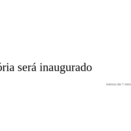
ória será inaugurado
menos de 1 min