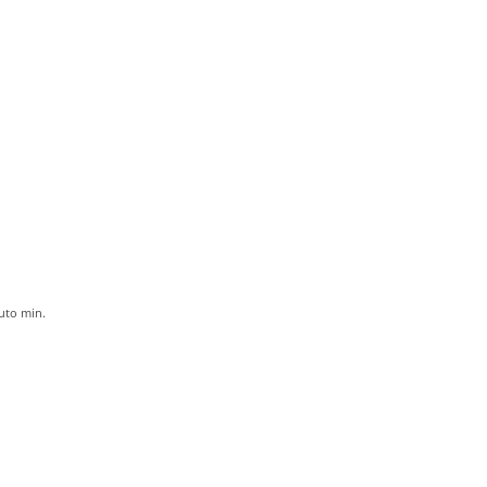
uto
min.