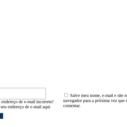
io:
E-
mail:*
Salve meu nome, e-mail e site n
navegador para a próxima vez que 
 endereço de e-mail incorreto!
comentar.
e seu endereço de e-mail aqui