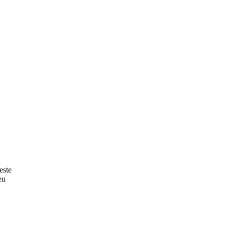
este
eu