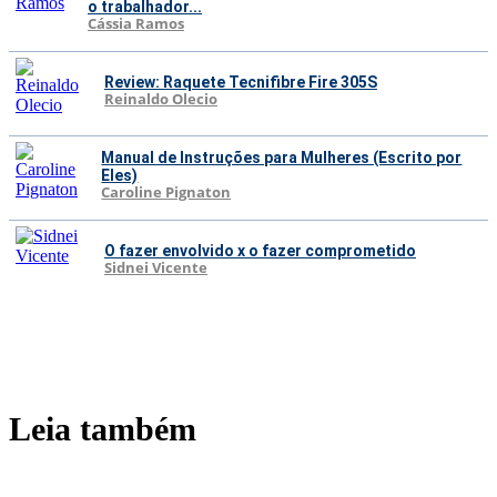
o trabalhador...
Cássia Ramos
Review: Raquete Tecnifibre Fire 305S
Reinaldo Olecio
Manual de Instruções para Mulheres (Escrito por
Eles)
Caroline Pignaton
O fazer envolvido x o fazer comprometido
Sidnei Vicente
Leia também