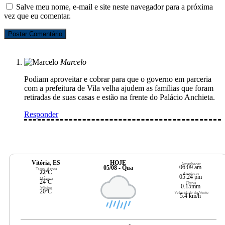
Salve meu nome, e-mail e site neste navegador para a próxima
vez que eu comentar.
Marcelo
Podiam aproveitar e cobrar para que o governo em parceria
com a prefeitura de Vila velha ajudem as famílias que foram
retiradas de suas casas e estão na frente do Palácio Anchieta.
Responder
Vitória, ES
HOJE
Amanhecer
06:09 am
05/08 - Qua
Temp. Agora
22ºC
Anoitecer
05:24 pm
Máxima
24ºC
Chuva
0.15mm
Mínima
20ºC
Velocidade do Vento
5.4 km/h