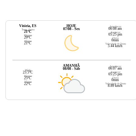
Vitória, ES
HOJE
Amanhecer
06:08 am
07/08 - Sex
Temp. Agora
21ºC
Anoitecer
05:25 pm
Máxima
29ºC
Chuva
0mm
Mínima
21ºC
Velocidade do Vento
5.44 km/h
AMANHÃ
Amanhecer
06:07 am
08/08 - Sáb
Média
23.5ºC
Anoitecer
05:25 pm
Máxima
25ºC
Chuva
0mm
Mínima
22ºC
Velocidade do Vento
8.89 km/h