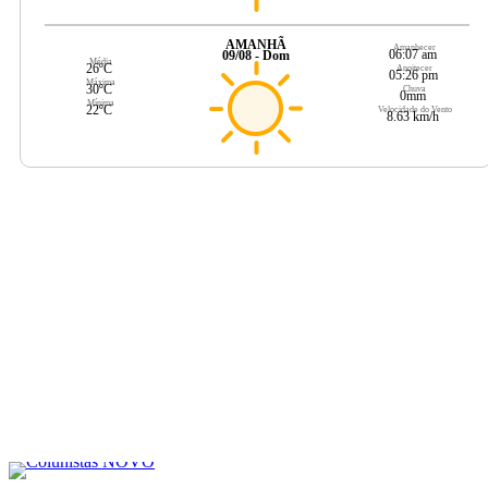
AMANHÃ
Amanhecer
06:07 am
09/08 - Dom
Média
26ºC
Anoitecer
05:26 pm
Máxima
30ºC
Chuva
0mm
Mínima
22ºC
Velocidade do Vento
8.63 km/h