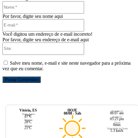
Nome:*
Por favor, digite seu nome aqui
E-
mail:*
Você digitou um endereço de e-mail incorreto!
Por favor, digite seu endereço de e-mail aqui
Site:
Salve meu nome, e-mail e site neste navegador para a próxima
vez que eu comentar.
Vitória, ES
HOJE
Amanhecer
06:07 am
08/08 - Sáb
Temp. Agora
27ºC
Anoitecer
05:25 pm
Máxima
28ºC
Chuva
0mm
Mínima
21ºC
Velocidade do Vento
5.3 km/h