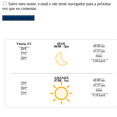
Salve meu nome, e-mail e site neste navegador para a próxima
vez que eu comentar.
Vitória, ES
HOJE
Amanhecer
06:08 am
06/08 - Qui
Temp. Agora
22ºC
Anoitecer
05:25 pm
Máxima
27ºC
Chuva
0mm
Mínima
20ºC
Velocidade do Vento
5.84 km/h
AMANHÃ
Amanhecer
06:08 am
07/08 - Sex
Média
25ºC
Anoitecer
05:25 pm
Máxima
29ºC
Chuva
0mm
Mínima
21ºC
Velocidade do Vento
9.19 km/h