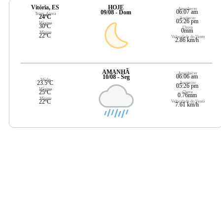
Vitória, ES
HOJE
Amanhecer
06:07 am
09/08 - Dom
Temp. Agora
24ºC
Anoitecer
05:26 pm
Máxima
30ºC
Chuva
0mm
Mínima
22ºC
Velocidade do Vento
2.86 km/h
AMANHÃ
Amanhecer
06:06 am
10/08 - Seg
Média
23.5ºC
Anoitecer
05:26 pm
Máxima
25ºC
Chuva
0.76mm
Mínima
22ºC
Velocidade do Vento
7.61 km/h