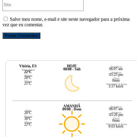
Site:
Salve meu nome, e-mail e site neste navegador para a próxima
vez que eu comentar.
Vitória, ES
HOJE
Amanhecer
06:07 am
08/08 - Sáb
Temp. Agora
22ºC
Anoitecer
05:25 pm
Máxima
28ºC
Chuva
0mm
Mínima
21ºC
Velocidade do Vento
3.57 km/h
AMANHÃ
Amanhecer
06:07 am
09/08 - Dom
Média
26ºC
Anoitecer
05:26 pm
Máxima
30ºC
Chuva
0mm
Mínima
22ºC
Velocidade do Vento
8.63 km/h