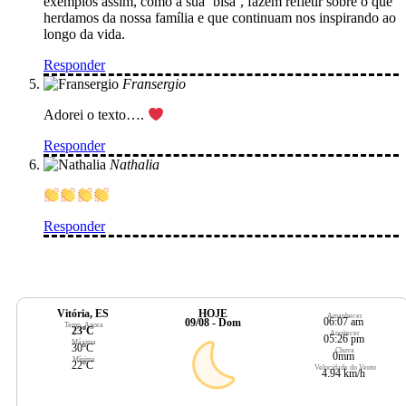
exemplos assim, como a sua ‘bisa’, fazem refletir sobre o que
herdamos da nossa família e que continuam nos inspirando ao
longo da vida.
Responder
Fransergio
Adorei o texto….
Responder
Nathalia
Responder
Vitória, ES
HOJE
Amanhecer
06:07 am
09/08 - Dom
Temp. Agora
23ºC
Anoitecer
05:26 pm
Máxima
30ºC
Chuva
0mm
Mínima
22ºC
Velocidade do Vento
4.94 km/h