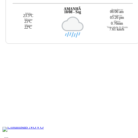
AMANHÃ
Amanhecer
06:06 am
10/08 - Seg
Média
23.5ºC
Anoitecer
05:26 pm
Máxima
25ºC
Chuva
0.76mm
Mínima
22ºC
Velocidade do Vento
7.61 km/h