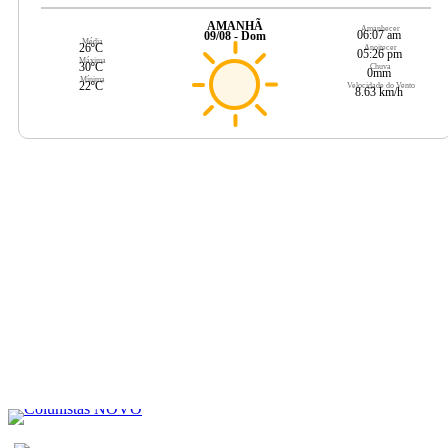
AMANHÃ
Amanhecer
06:07 am
09/08 - Dom
Média
26ºC
Anoitecer
05:26 pm
Máxima
30ºC
Chuva
0mm
Mínima
22ºC
Velocidade do Vento
8.63 km/h