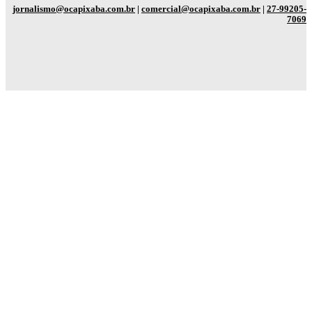
jornalismo@ocapixaba.com.br
|
comercial@ocapixaba.com.br
|
27-99205-
7069