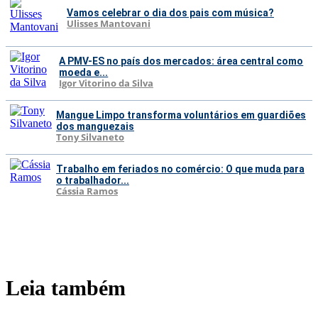
Vamos celebrar o dia dos pais com música?
Ulisses Mantovani
A PMV-ES no país dos mercados: área central como
moeda e...
Igor Vitorino da Silva
Mangue Limpo transforma voluntários em guardiões
dos manguezais
Tony Silvaneto
Trabalho em feriados no comércio: O que muda para
o trabalhador...
Cássia Ramos
Leia também