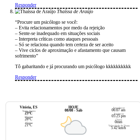
Responder
Thaíssa de Araújo
“Procure um psicólogo se você:
– Evita relacionamentos por medo da rejeição
– Sente-se inadequado em situações sociais
– Interpreta críticas como ataques pessoais
– Só se relaciona quando tem certeza de ser aceito
– Vive ciclos de aproximação e afastamento que causam
sofrimento”
Tô gabaritando e já procurando um psicólogo kkkkkkkkkk
Responder
Vitória, ES
HOJE
Amanhecer
06:07 am
08/08 - Sáb
Temp. Agora
23ºC
Anoitecer
05:25 pm
Máxima
28ºC
Chuva
0mm
Mínima
21ºC
Velocidade do Vento
5.42 km/h