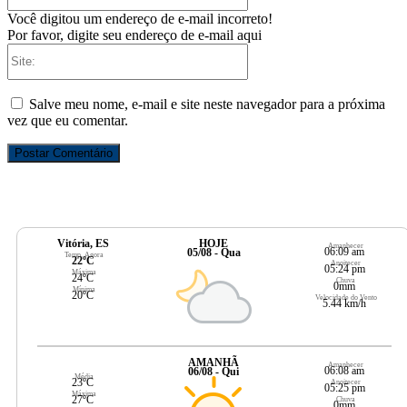
Você digitou um endereço de e-mail incorreto!
Por favor, digite seu endereço de e-mail aqui
Site:
Salve meu nome, e-mail e site neste navegador para a próxima
vez que eu comentar.
Vitória, ES
HOJE
Amanhecer
06:09 am
05/08 - Qua
Temp. Agora
22ºC
Anoitecer
05:24 pm
Máxima
24ºC
Chuva
0mm
Mínima
20ºC
Velocidade do Vento
5.44 km/h
AMANHÃ
Amanhecer
06:08 am
06/08 - Qui
Média
23ºC
Anoitecer
05:25 pm
Máxima
27ºC
Chuva
0mm