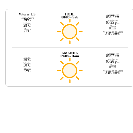
Vitória, ES
HOJE
Amanhecer
06:07 am
08/08 - Sáb
Temp. Agora
29ºC
Anoitecer
05:25 pm
Máxima
28ºC
Chuva
0mm
Mínima
21ºC
Velocidade do Vento
8.43 km/h
AMANHÃ
Amanhecer
06:07 am
09/08 - Dom
Média
26ºC
Anoitecer
05:26 pm
Máxima
30ºC
Chuva
0mm
Mínima
22ºC
Velocidade do Vento
8.63 km/h