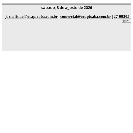
sábado, 8 de agosto de 2026
jornalismo@ocapixaba.com.br
|
comercial@ocapixaba.com.br
|
27-99205-
7069