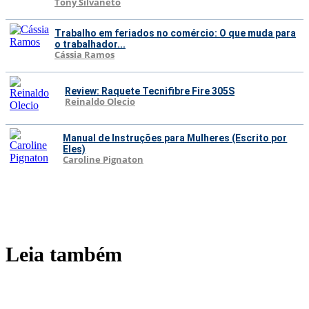
Tony Silvaneto
Trabalho em feriados no comércio: O que muda para
o trabalhador...
Cássia Ramos
Review: Raquete Tecnifibre Fire 305S
Reinaldo Olecio
Manual de Instruções para Mulheres (Escrito por
Eles)
Caroline Pignaton
Leia também