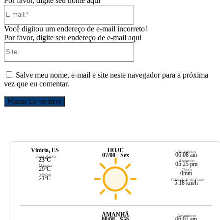
Por favor, digite seu nome aqui
E-
mail:*
Você digitou um endereço de e-mail incorreto!
Por favor, digite seu endereço de e-mail aqui
Site:
Salve meu nome, e-mail e site neste navegador para a próxima
vez que eu comentar.
Vitória, ES
HOJE
Amanhecer
06:08 am
07/08 - Sex
Temp. Agora
23ºC
Anoitecer
05:25 pm
Máxima
29ºC
Chuva
0mm
Mínima
21ºC
Velocidade do Vento
5.18 km/h
AMANHÃ
Amanhecer
06:07 am
08/08 - Sáb