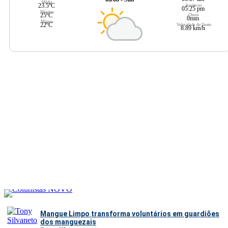
Média
23.5ºC
Anoitecer
05:25 pm
Máxima
25ºC
Chuva
0mm
Mínima
22ºC
Velocidade do Vento
8.89 km/h
Mangue Limpo transforma voluntários em guardiões
dos manguezais