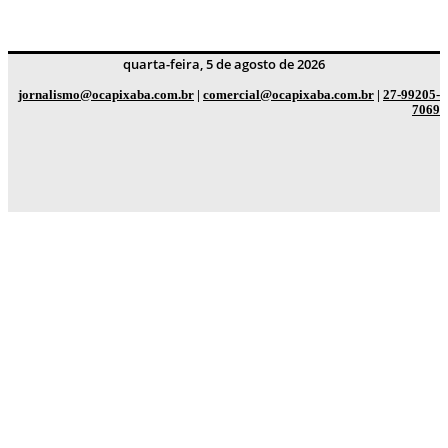
quarta-feira, 5 de agosto de 2026
jornalismo@ocapixaba.com.br
|
comercial@ocapixaba.com.br
|
27-99205-
7069