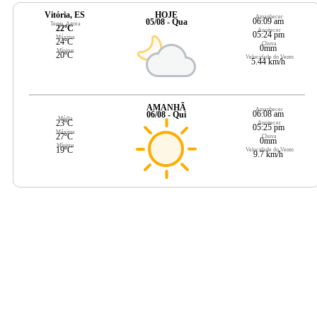
Vitória, ES
HOJE
Amanhecer
06:09 am
05/08 - Qua
Temp. Agora
22ºC
Anoitecer
05:24 pm
Máxima
24ºC
Chuva
0mm
Mínima
20ºC
Velocidade do Vento
5.44 km/h
AMANHÃ
Amanhecer
06:08 am
06/08 - Qui
Média
23ºC
Anoitecer
05:25 pm
Máxima
27ºC
Chuva
0mm
Mínima
19ºC
Velocidade do Vento
9.7 km/h